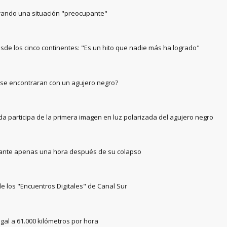
nerando una situación "preocupante"
esde los cinco continentes: "Es un hito que nadie más ha logrado"
i se encontraran con un agujero negro?
ada participa de la primera imagen en luz polarizada del agujero negro
igante apenas una hora después de su colapso
de los "Encuentros Digitales" de Canal Sur
al a 61.000 kilómetros por hora