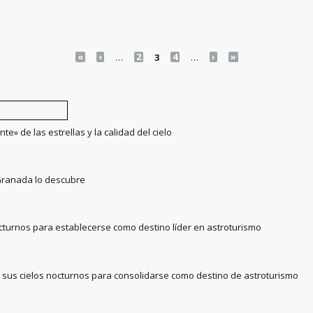
«
‹
…
2
3
4
…
›
»
e» de las estrellas y la calidad del cielo
 Granada lo descubre
turnos para establecerse como destino líder en astroturismo
 sus cielos nocturnos para consolidarse como destino de astroturismo