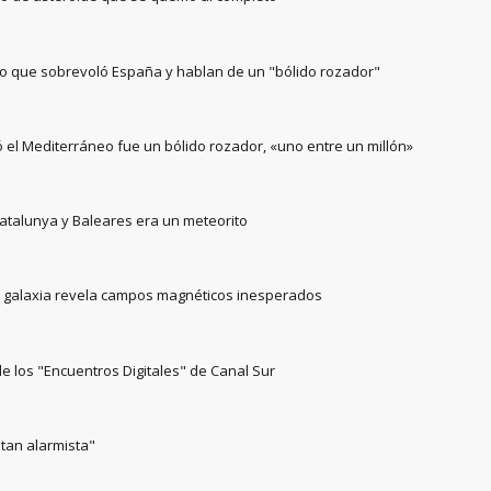
eto que sobrevoló España y hablan de un "bólido rozador"
ló el Mediterráneo fue un bólido rozador, «uno entre un millón»
atalunya y Baleares era un meteorito
a galaxia revela campos magnéticos inesperados
de los "Encuentros Digitales" de Canal Sur
tan alarmista"