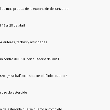
ida más precisa de la expansión del universo
 19 al 28 de abril
4: autores, fechas y actividades
 centro del CSIC con su teoría del misil
zo, ¿misil balístico, satélite o bólido rozador?
trozo de asteroide
ozo de asteroide que se quemó al completo